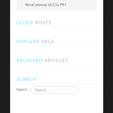
/
NoraGateway v0.1.5a-PR7
OLDER
POSTS
POPULAR
TAGS
ARCHIVED
ARTICLES
SEARCH
Search ...