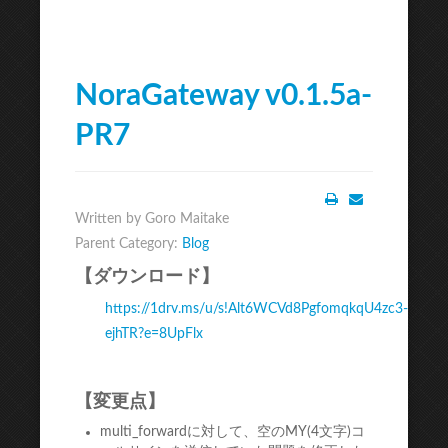
NoraGateway v0.1.5a-
PR7
Written by Goro Maitake
Print
Email
Parent Category:
Blog
【ダウンロード】
https://1drv.ms/u/s!Alt6WCVd8PgfomqkqU4zc3-
ejhTR?e=8UpFlx
【変更点】
multi_forwardに対して、空のMY(4文字)コ