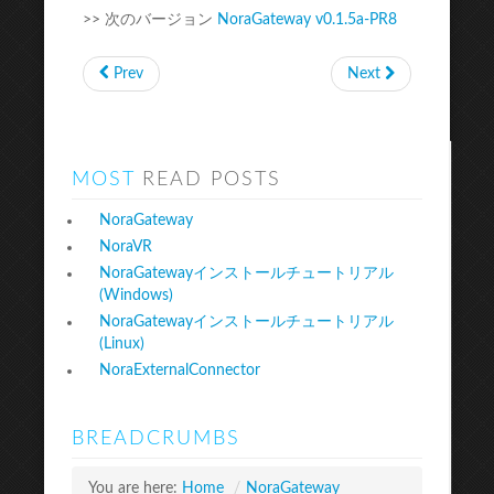
>> 次のバージョン
NoraGateway v0.1.5a-PR8
Prev
Next
MOST
READ POSTS
NoraGateway
NoraVR
NoraGatewayインストールチュートリアル
(Windows)
NoraGatewayインストールチュートリアル
(Linux)
NoraExternalConnector
BREADCRUMBS
You are here:
Home
/
NoraGateway