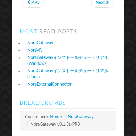
Prev
Next
MOST
READ POSTS
NoraGateway
NoraVR
NoraGatewayインストールチュートリアル
(Windows)
NoraGatewayインストールチュートリアル
(Linux)
NoraExternalConnector
BREADCRUMBS
You are here:
Home
/
NoraGateway
/
NoraGateway v0.1.3a-PR8