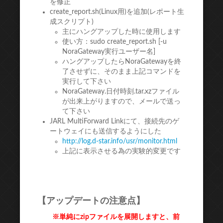
を修正
create_report.sh(Linux用)を追加(レポート生
成スクリプト)
主にハングアップした時に使用します
使い方：sudo create_report.sh [-u
NoraGateway実行ユーザー名]
ハングアップしたらNoraGatewayを終
了させずに、そのまま上記コマンドを
実行して下さい
NoraGateway.日付時刻.tar.xzファイル
が出来上がりますので、メールで送っ
て下さい
JARL MultiForward Linkにて、接続先のゲ
ートウェイにも送信するようにした
http://log.d-star.info/usr/mon
itor.html
上記に表示させる為の実験的変更です
【アップデートの注意点】
※単純にzipファイルを展開しますと、前