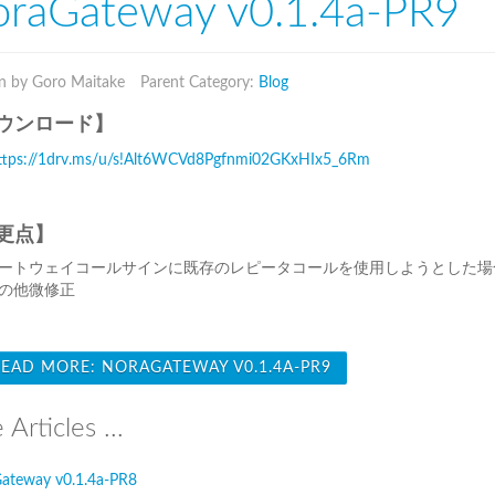
raGateway v0.1.4a-PR9
n by Goro Maitake
Parent Category:
Blog
ウンロード】
ttps://1drv.ms/u/s!Alt6WCVd8Pgfnmi02GKxHIx5_6Rm
更点】
ートウェイコールサインに既存のレピータコールを使用しようとした場
の他微修正
EAD MORE: NORAGATEWAY V0.1.4A-PR9
Articles ...
ateway v0.1.4a-PR8