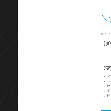
No
Writte
【ダ
h
【変
ア
レ
画
前
M