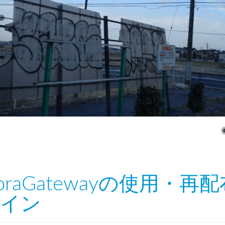
oraGatewayの使用・
イン