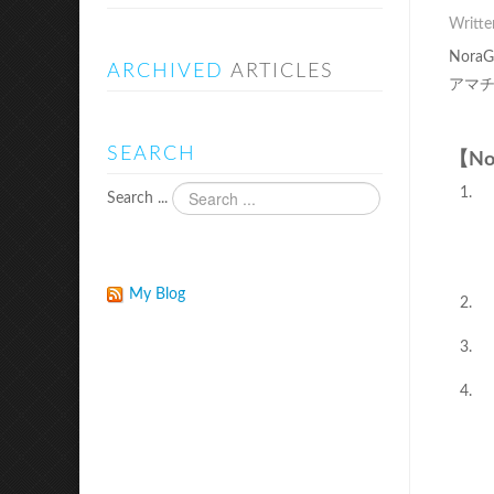
Writte
Nor
ARCHIVED
ARTICLES
アマ
SEARCH
【N
Search ...
My Blog