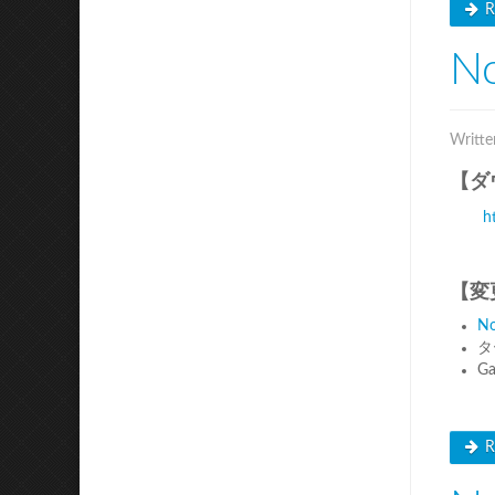
R
No
Writte
【ダ
h
【変
No
タ
G
R