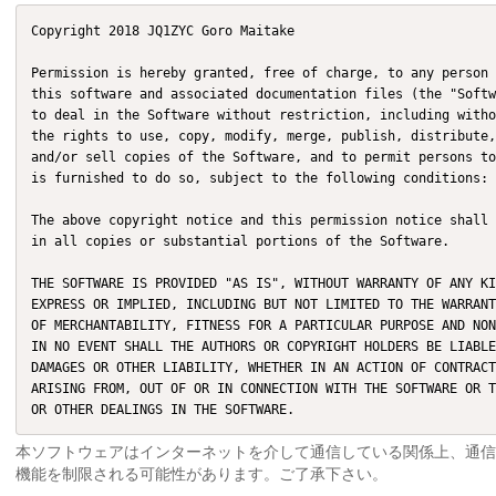
Copyright 2018 JQ1ZYC Goro Maitake

Permission is hereby granted, free of charge, to any person 
this software and associated documentation files (the "Softw
to deal in the Software without restriction, including witho
the rights to use, copy, modify, merge, publish, distribute,
and/or sell copies of the Software, and to permit persons to
is furnished to do so, subject to the following conditions:

The above copyright notice and this permission notice shall 
in all copies or substantial portions of the Software.

THE SOFTWARE IS PROVIDED "AS IS", WITHOUT WARRANTY OF ANY KI
EXPRESS OR IMPLIED, INCLUDING BUT NOT LIMITED TO THE WARRANT
OF MERCHANTABILITY, FITNESS FOR A PARTICULAR PURPOSE AND NON
IN NO EVENT SHALL THE AUTHORS OR COPYRIGHT HOLDERS BE LIABLE
DAMAGES OR OTHER LIABILITY, WHETHER IN AN ACTION OF CONTRACT
ARISING FROM, OUT OF OR IN CONNECTION WITH THE SOFTWARE OR T
OR OTHER DEALINGS IN THE SOFTWARE.​
本ソフトウェアはインターネットを介して通信している関係上、通信の
機能を制限される可能性があります。ご了承下さい。