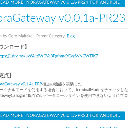
EAD MORE: NORAGATEWAY V0.0.1A-PR24 FOR ANDROID
raGateway v0.0.1a-PR23 
n by Goro Maitake
Parent Category:
Blog
ウンロード】
ttps://1drv.ms/u/s!Alt6WCVd8PgfnmcYCyzSVNCWTJK7
更点】
raGateway v0.1.4a-PR9
相当の機能を実装した
ーミナルモードを使用する場合において、TerminalModeをチェッ
atewayCallsignに既存のレピータコールサインを使用できないように
EAD MORE: NORAGATEWAY V0.0.1A-PR23 FOR ANDROID