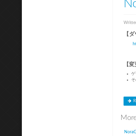
No
Writte
【ダ
h
【変
ゲ
そ
R
More 
NoraG