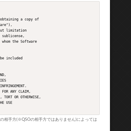
obtaining a copy of 

are"), 

ut limitation 

 sublicense, 

 whom the Software 

be included 

ND, 

IES 

INFRINGEMENT. 

 FOR ANY CLAIM, 

, TORT OR OTHERWISE,

HE USE 

相手方(※QSOの相手方ではありません)によっては