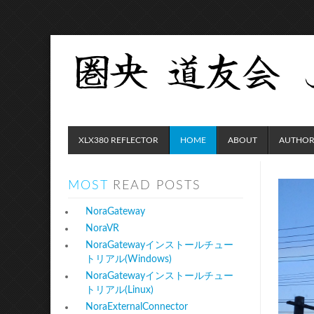
XLX380 REFLECTOR
HOME
ABOUT
AUTHOR
MOST
READ POSTS
NoraGateway
NoraVR
NoraGatewayインストールチュー
トリアル(Windows)
NoraGatewayインストールチュー
トリアル(Linux)
NoraExternalConnector