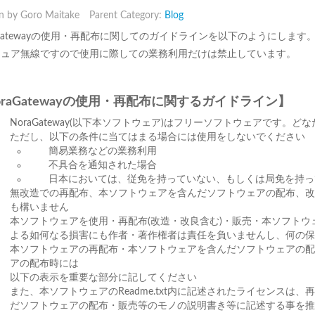
n by Goro Maitake
Parent Category:
Blog
aGatewayの使用・再配布に関してのガイドラインを以下のようにします
チュア無線ですので使用に際しての業務利用だけは禁止しています。
oraGatewayの使用・再配布に関するガイドライン】
NoraGateway(以下本ソフトウェア)はフリーソフトウェアです。
ただし、以下の条件に当てはまる場合には使用をしないでください
簡易業務などの業務利用
不具合を通知された場合
日本においては、従免を持っていない、もしくは局免を持っ
無改造での再配布、本ソフトウェアを含んだソフトウェアの配布、
も構いません
本ソフトウェアを使用・再配布(改造・改良含む)・販売・本ソフト
よる如何なる損害にも作者・著作権者は責任を負いませんし、何の保
本ソフトウェアの再配布・本ソフトウェアを含んだソフトウェアの
アの配布時には
以下の表示を重要な部分に記してください
また、本ソフトウェアのReadme.txt内に記述されたライセンスは
だソフトウェアの配布・販売等のモノの説明書き等に記述する事を推